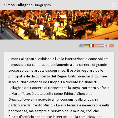
Simon Callaghan
Biography
Home
Schedule
Info
Biography
Simon Callaghan si esibisce a livello internazionale come solista
Repertoire
e musicista da camera, parallelamente a una carriera di grande
successo come artista discografico. È ospite regolare delle
Gallery
principali sale da concerto del Regno Unito, nonché di tournée
Media
Publicity Shots
in Asia, Nord America ed Europa. La recente incisione di
Callaghan dei Concerti di Bennett con la Royal Northern Sinfonia
Reviews
In Concert
e Martin Yates è stata scelta come Editors' Choice da
Gramophone
e ha ricevuto ampi consensi dalla critica, in
CDs
Rehearsal & Recording
particolare da Presto Music: «La sua tecnica è impeccabile nella
padronanza, ma sempre al servizio della musica, così che i
Contact
Flyers
fuochi d'artificio sono parte integrante della comunicazione