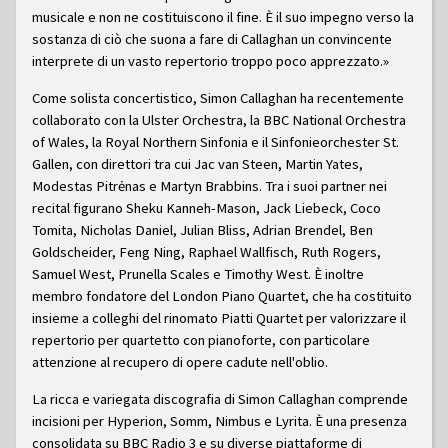
People
musicale e non ne costituiscono il fine. È il suo impegno verso la
sostanza di ciò che suona a fare di Callaghan un convincente
interprete di un vasto repertorio troppo poco apprezzato.»
Come solista concertistico, Simon Callaghan ha recentemente
collaborato con la Ulster Orchestra, la BBC National Orchestra
of Wales, la Royal Northern Sinfonia e il Sinfonieorchester St.
Gallen, con direttori tra cui Jac van Steen, Martin Yates,
Modestas Pitrėnas e Martyn Brabbins. Tra i suoi partner nei
recital figurano Sheku Kanneh-Mason, Jack Liebeck, Coco
Tomita, Nicholas Daniel, Julian Bliss, Adrian Brendel, Ben
Goldscheider, Feng Ning, Raphael Wallfisch, Ruth Rogers,
Samuel West, Prunella Scales e Timothy West. È inoltre
membro fondatore del London Piano Quartet, che ha costituito
insieme a colleghi del rinomato Piatti Quartet per valorizzare il
repertorio per quartetto con pianoforte, con particolare
attenzione al recupero di opere cadute nell'oblio.
La ricca e variegata discografia di Simon Callaghan comprende
incisioni per Hyperion, Somm, Nimbus e Lyrita. È una presenza
consolidata su BBC Radio 3 e su diverse piattaforme di