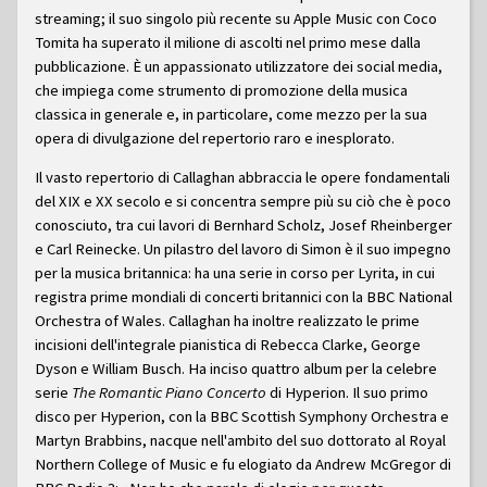
streaming; il suo singolo più recente su Apple Music con Coco
Tomita ha superato il milione di ascolti nel primo mese dalla
pubblicazione. È un appassionato utilizzatore dei social media,
che impiega come strumento di promozione della musica
classica in generale e, in particolare, come mezzo per la sua
opera di divulgazione del repertorio raro e inesplorato.
Il vasto repertorio di Callaghan abbraccia le opere fondamentali
del XIX e XX secolo e si concentra sempre più su ciò che è poco
conosciuto, tra cui lavori di Bernhard Scholz, Josef Rheinberger
e Carl Reinecke. Un pilastro del lavoro di Simon è il suo impegno
per la musica britannica: ha una serie in corso per Lyrita, in cui
registra prime mondiali di concerti britannici con la BBC National
Orchestra of Wales. Callaghan ha inoltre realizzato le prime
incisioni dell'integrale pianistica di Rebecca Clarke, George
Dyson e William Busch. Ha inciso quattro album per la celebre
serie
The Romantic Piano Concerto
di Hyperion. Il suo primo
disco per Hyperion, con la BBC Scottish Symphony Orchestra e
Martyn Brabbins, nacque nell'ambito del suo dottorato al Royal
Northern College of Music e fu elogiato da Andrew McGregor di